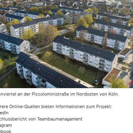
viertel an der Piccoloministraße im Nordosten von Köln.
ere Online-Quellen bieten Informationen zum Projekt:
edIn
chlussbericht von Teambaumanagament
tagram
ebook