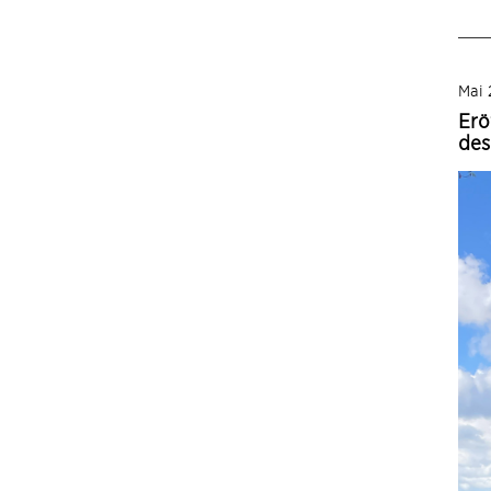
Mai 
Erö
des