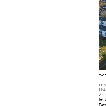
Wohn
Mehr
Link
Abs
Ins
Fac