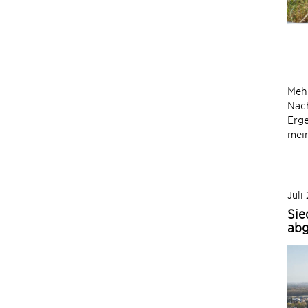
Mehr
Nac
Erge
mein
Juli
Sie
abg