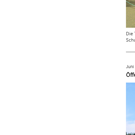
Die 
Schu
Juni
Öff