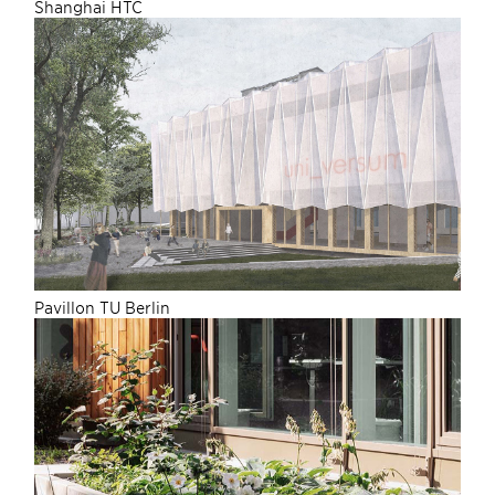
S
hanghai HTC
Pavillon TU Berlin