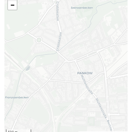
−
500 m