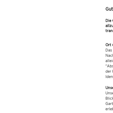
Gut
Die 
allz
tran
Ort
Das 
Nach
alle
"Abs
der 
Iden
Uns
Unse
Blic
Gart
erle