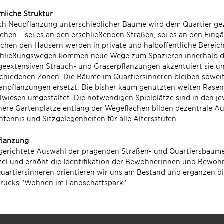
mliche Struktur
h Neupflanzung unterschiedlicher Bäume wird dem Quartier gezi
iehen – sei es an den erschließenden Straßen, sei es an den Ein
chen den Häusern werden in private und halböffentliche Bereich
chließungswegen kommen neue Wege zum Spazieren innerhalb des
geextensiven Strauch- und Gräserpflanzungen akzentuiert sie un
chiedenen Zonen. Die Bäume im Quartiersinneren bleiben sowei
anpflanzungen ersetzt. Die bisher kaum genutzten weiten Rase
lwiesen umgestaltet. Die notwendigen Spielplätze sind in den je
nere Gartenplätze entlang der Wegeflächen bilden dezentrale A
htennis und Sitzgelegenheiten für alle Altersstufen
flanzung
gerichtete Auswahl der prägenden Straßen- und Quartiersbäume 
tel und erhöht die Identifikation der Bewohnerinnen und Bewoh
uartiersinneren orientieren wir uns am Bestand und ergänzen d
drucks "Wohnen im Landschaftspark".