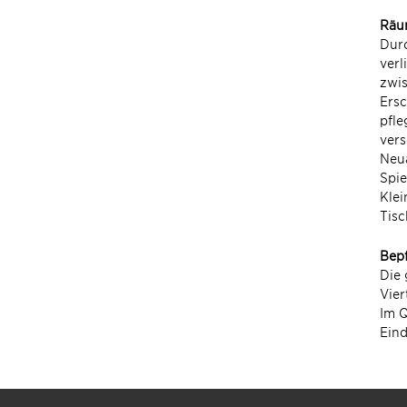
Räu
Durc
verl
zwis
Ers
pfle
vers
Neu
Spie
Klei
Tisc
Bep
Die 
Vier
Im Q
Ein