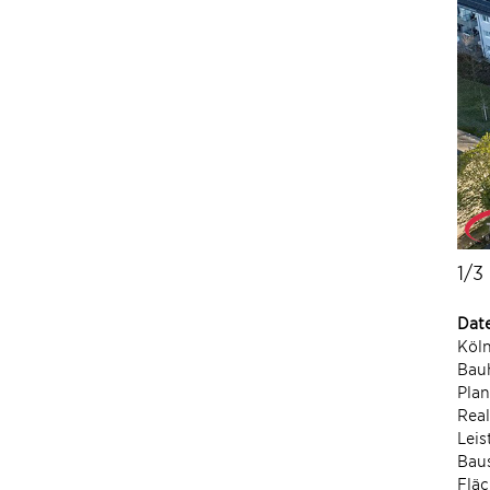
1/3
Dat
Köl
Bau
Plan
Real
Leis
Bau
Fläc