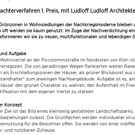
achterverfahren 1. Preis, mit Ludloff Ludloff Architekt
Grünzonen in Wohnsiedlungen der Nachkriegsmoderne bleiben u
u oft werden sie kaum genutzt. Im Zuge der Nachverdichtung ein
sformieren wir sie zu neuen, multifunktionalen und lebendigen
 und Aufgabe
Wohnviertel an der Piccoloministraße im Nordosten von Köln ist
kriegszeit. Die von geradlinigen Wegen flankierten weiten Ras
in als Erschließungszonen der Häuser, als grüner Blickpunkt au
tandhalter" zum jeweiligen Nachbargebäude. Aufgabe ist es, an
Häuser den grünen Charakter zu wahren, den Aufenthalt im Freie
tifikation mit dem eigenen Viertel zu stärken.
er Konzept
r Ziel ist das Bild eines kleinteilig gestalteten Landschaftspar
kbeziehungen zulässt. Die Grünflächen werden individueller stru
ennutzung für die Bewohner offen. Sie werden von einer indiff
b- und nutzbaren Zuhause.