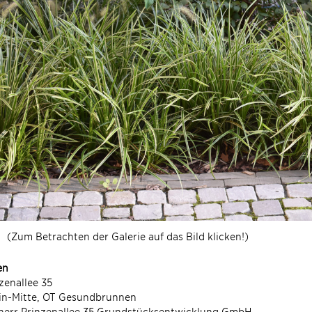
(Zum Betrachten der Galerie auf das Bild klicken!)
en
zenallee 35
lin-Mitte, OT Gesundbrunnen
herr Prinzenallee 35 Grundstücksentwicklung GmbH