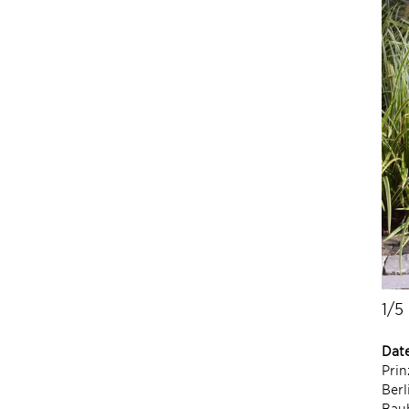
1/5
Dat
Prin
Ber
Bau