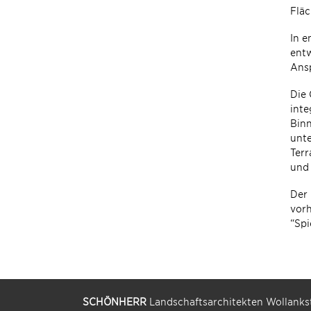
Flä
In e
entw
Ansp
Die 
inte
Binn
unte
Terr
und 
Der 
vor
“Spi
SCHÖNHERR
Landschaftsarchitekten Wollankst