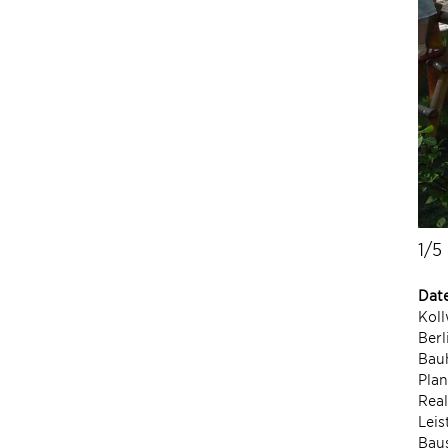
1/5
Dat
Koll
Berl
Bauh
Pla
Real
Leis
Bau