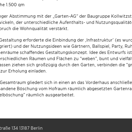
che 1.500 qm
nger Abstimmung mit der „Garten-AG“ der Baugruppe Kollwitzst
ickeln, der unterschiedliche Aufenthalts- und Nutzungsqualitäte
ruch die Wohnqualität verstärkt.
Gestaltung erforderte die Einbindung der ‚Infrastruktur’ (es wu
griert) und der Nutzungsideen wie Gärtnern, Ballspiel, Party, Ruh
enräume schaffendes Gestaltungskonzept. Idee des Entwurfs ist 
rschiedlichen Räumen und Flächen zu “weben”, bunt und vielfält
assen ziehen sich großzügig durch den Garten, verbinden die “g
zur Erholung einladen.
Gesamtraum gliedert sich in einen an das Vorderhaus anschlie
handene Böschung vom Hofraum räumlich abgesetzten Gartenra
elböschung” räumlich ausgearbeitet.
raße 134 13187 Berlin