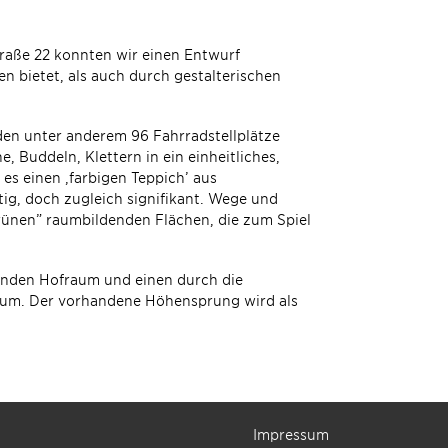
raße 22 konnten wir einen Entwurf
n bietet, als auch durch gestalterischen
rden unter anderem 96 Fahrradstellplätze
e, Buddeln, Klettern in ein einheitliches,
es einen ‚farbigen Teppich’ aus
ig, doch zugleich signifikant. Wege und
rünen” raumbildenden Flächen, die zum Spiel
ßenden Hofraum und einen durch die
um. Der vorhandene Höhensprung wird als
1/5
(Zum Betracht
Impressum