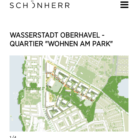
WASSERSTADT OBERHAVEL -
QUARTIER "WOHNEN AM PARK"
1/4
(Zum
1/4