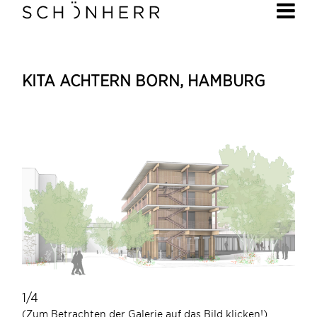
KITA ACHTERN BORN, HAMBURG
1/4
1/4
(Zum Betrachten der Galerie auf das Bild klicken!)
(Zum