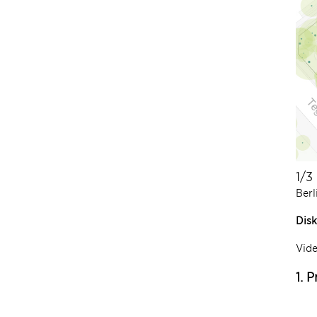
1/3
Berl
Disk
Vid
1. P