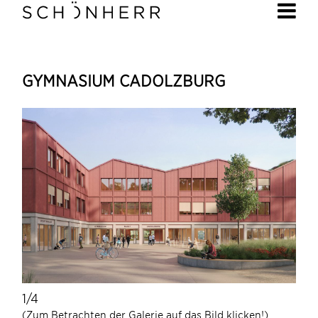
GYMNASIUM CADOLZBURG
1/4
1/4
(Zum Betrachten der Galerie auf das Bild klicken!)
(Zum