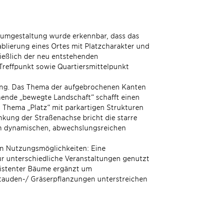
aumgestaltung wurde erkennbar, dass das
ablierung eines Ortes mit Platzcharakter und
ießlich der neu entstehenden
 Treffpunkt sowie Quartiersmittelpunkt
lung. Das Thema der aufgebrochenen Kanten
hende „bewegte Landschaft“ schafft einen
 Thema „Platz“ mit parkartigen Strukturen
ung der Straßenachse bricht die starre
nen dynamischen, abwechslungsreichen
an Nutzungsmöglichkeiten: Eine
für unterschiedliche Veranstaltungen genutzt
sistenter Bäume ergänzt um
tauden-/ Gräserpflanzungen unterstreichen