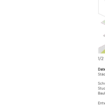
1/2
Dat
Stä
Sch
Stu
Bau
Ent