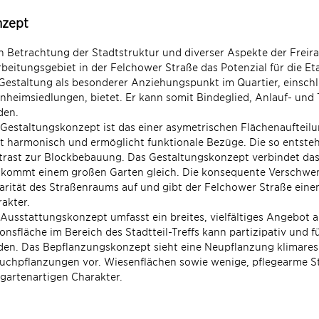
zept
 Betrachtung der Stadtstruktur und diverser Aspekte der Freir
beitungsgebiet in der Felchower Straße das Potenzial für die Et
Gestaltung als besonderer Anziehungspunkt im Quartier, einschl
nheimsiedlungen, bietet. Er kann somit Bindeglied, Anlauf- und
den.
Gestaltungskonzept ist das einer asymetrischen Flächenauftei
t harmonisch und ermöglicht funktionale Bezüge. Die so entste
rast zur Blockbebauung. Das Gestaltungskonzept verbindet das
kommt einem großen Garten gleich. Die konsequente Verschwenk
arität des Straßenraums auf und gibt der Felchower Straße ei
akter.
Ausstattungskonzept umfasst ein breites, vielfältiges Angebot 
onsfläche im Bereich des Stadtteil-Treffs kann partizipativ und 
en. Das Bepflanzungskonzept sieht eine Neupflanzung klimare
uchpflanzungen vor. Wiesenflächen sowie wenige, pflegearme S
gartenartigen Charakter.