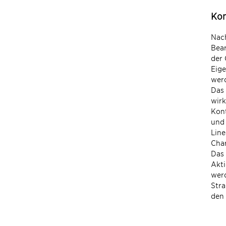
Kon
Nach
Bear
der 
Eige
wer
Das 
wirk
Kont
und 
Line
Char
Das 
Akti
werd
Stra
den 