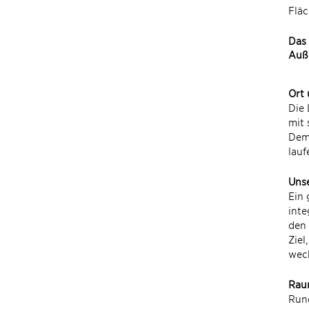
Fläc
Das 
Auße
Ort
Die 
mit 
Deme
lauf
Uns
Ein 
inte
den 
Ziel
wech
Rau
Rund