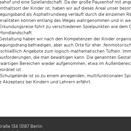
ahof und eine Spiellandschaft. Da der große Pausenhof mit ang
nthaltsort der Kinder ist, haben wir auf dieses Areal unser bes
gungsband als Asphaltrundweg verläuft durch die einzelnen Rä
erialitäten können entlang des Weges wahrgenommen und in wec
Erkundungsreise führt zu verschiedenen Spielpunkten wie dem Or
 Mondlandschaft.
Gestaltung haben wir nach den Kompetenzen der Kinder organisi
gungsdrang befriedigen, aber auch Orte für eher ‚feinmotorisc
schließlich Angebote zum logisch-mathematischen Tüfteln. Imme
usforderungen, die man bewältigen kann. Die genannten Gestal
wärtigen Bereichen wieder aufgenommen, etwa im Außenbereich
ordnet ist.
Schulgelände ist so zu einem anregenden, multifunktionalen Spi
 Akzeptanz bei Kindern und Lehrern erfährt.
raße 134 13187 Berlin