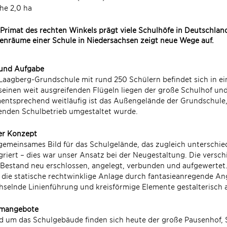
he 2,0 ha
Primat des rechten Winkels prägt viele Schulhöfe in Deutschlan
nräume einer Schule in Niedersachsen zeigt neue Wege auf.
 und Aufgabe
Laagberg-Grundschule mit rund 250 Schülern befindet sich in 
seinen weit ausgreifenden Flügeln liegen der große Schulhof un
ntsprechend weitläufig ist das Außengelände der Grundschule,
enden Schulbetrieb umgestaltet wurde.
er Konzept
gemeinsames Bild für das Schulgelände, das zugleich unterschi
griert – dies war unser Ansatz bei der Neugestaltung. Die versc
Bestand neu erschlossen, angelegt, verbunden und aufgewertet. 
, die statische rechtwinklige Anlage durch fantasieanregende A
selnde Linienführung und kreisförmige Elemente gestalterisch 
mangebote
 um das Schulgebäude finden sich heute der große Pausenhof, Sp