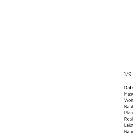
1/9
Dat
Mas
Wol
Bau
Pla
Real
Leis
Bau