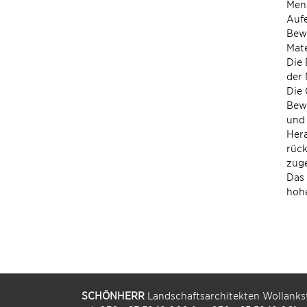
Mens
Aufe
Bewe
Mat
Die 
der
Die 
Bewe
und 
Hera
rück
zuge
Das 
hohe
SCHÖNHERR
Landschaftsarchitekten Wollankst