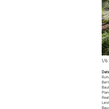
1/6
Dat
Ruhe
Ber
Bauh
Pla
Real
Lei
Bau