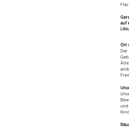
Flä
Gera
auf 
Lösu
Ort
Der 
Gebä
Älte
anlä
Fre
Uns
Unse
Bewe
und 
Kind
Räu