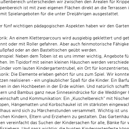
ußenbereich unterscheiden wir zwischen den Arealen für Krippen
penbereich ist mit zwei eigenen Flächen direkt an die Terrasse
mit Spielangeboten für die unter Dreijährigen ausgestattet.
r fünf wichtigen pädagogischen Aspekten haben wir den Garten 
rik: An einem Kletterparcours wird ausgiebig geklettert und g
nnt oder mit Roller gefahren. Aber auch feinmotorische Fähigk
ußpfad oder an den Basteltischen geübt werden.
enspiel: Neben dem Toben ist es uns immer wichtig, Angebote für
en. Im Tipidorf mit seinen kleinen Häuschen werden verschieden
Kinder vom lauten Kindergartentrubel, ein Ort für konzentriertes
orik: Die Elemente erleben gehört für uns zum Spiel. Wir konn
tzen realisieren - ein unglaublicher Spaß für die Kinder. Ein Bar
en in den Hochbeeten in der Erde wühlen. Und natürlich schafft
ern und Bambus ganz neue Sinneseindrücke für die Weddinger 
inschaft und Kommunikation: Ein „Kuschelbereich“ mit Nische
ppen, Hängematten und Korbschaukel ist im stärksten eingewac
lhaus wird sich zu Märchenstunden versammelt. Wichtig ist uns
chen Kindern, Eltern und Erziehern zu gestalten. Das Gartenhä
en vereinfacht das Suchen der Kindersachen für alle, Bänke für
Erziehern. Und ganz wichtig: die bunten Kindergartenfeste kö