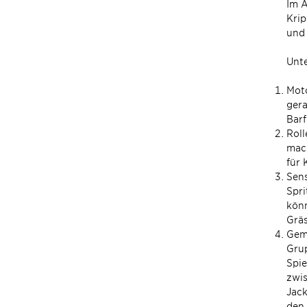
Im A
Krip
und 
Unte
Moto
gera
Barf
Roll
mach
für 
Sens
Spri
könn
Gräs
Geme
Gru
Spie
zwis
Jack
den 