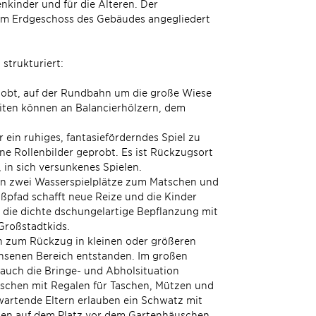
kinder und für die Älteren. Der
n im Erdgeschoss des Gebäudes angegliedert
strukturiert:
etobt, auf der Rundbahn um die große Wiese
eiten können an Balancierhölzern, dem
 ein ruhiges, fantasieförderndes Spiel zu
e Rollenbilder geprobt. Es ist Rückzugsort
, in sich versunkenes Spielen.
ten zwei Wasserspielplätze zum Matschen und
fußpfad schafft neue Reize und die Kinder
 die dichte dschungelartige Bepflanzung mit
Großstadtkids.
n zum Rückzug in kleinen oder größeren
hsenen Bereich entstanden. Im großen
 auch die Bringe- und Abholsituation
uschen mit Regalen für Taschen, Mützen und
 wartende Eltern erlauben ein Schwatz mit
nnen auf dem Platz vor dem Gartenhäuschen