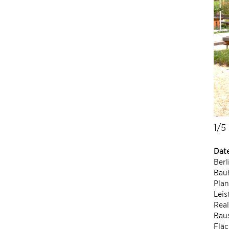
1/5
Dat
Berl
Bau
Pla
Leis
Real
Bau
Fläc