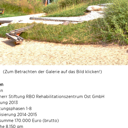
(Zum Betrachten der Galerie auf das Bild klicken!)
en
in
herr Stiftung RBO Rehabilitationszentrum Ost GmbH
nung 2013
tungsphasen 1-8
isierung 2014-2015
summe 170.000 Euro (brutto)
he 8.150 qm