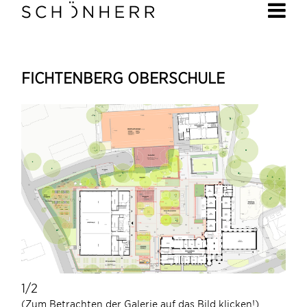
FICHTENBERG OBERSCHULE
1/2
1/2
(Zum Betrachten der Galerie auf das Bild klicken!)
(Zum