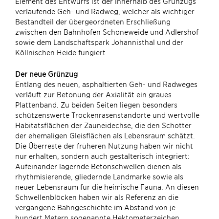
Element des Entwurfs ist der innerhalb des Grünzugs
verlaufende Geh- und Radweg, welcher als wichtiger
Bestandteil der übergeordneten Erschließung
zwischen den Bahnhöfen Schöneweide und Adlershof
sowie dem Landschaftspark Johannisthal und der
Köllnischen Heide fungiert.
Der neue Grünzug
Entlang des neuen, asphaltierten Geh- und Radweges
verläuft zur Betonung der Axialität ein graues
Plattenband. Zu beiden Seiten liegen besonders
schützenswerte Trockenrasenstandorte und wertvolle
Habitatsflächen der Zauneidechse, die den Schotter
der ehemaligen Gleisflächen als Lebensraum schätzt.
Die Überreste der früheren Nutzung haben wir nicht
nur erhalten, sondern auch gestalterisch integriert:
Aufeinander lagernde Betonschwellen dienen als
rhythmisierende, gliedernde Landmarke sowie als
neuer Lebensraum für die heimische Fauna. An diesen
Schwellenblöcken haben wir als Referenz an die
vergangene Bahngeschichte im Abstand von je
hundert Metern sogenannte Hektometerzeichen